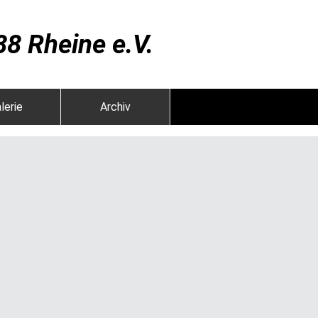
8 Rheine e.V.
lerie
Archiv