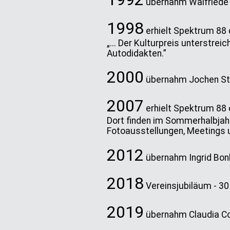
übernahm Walfriede E
1998
erhielt Spektrum 88 
„... Der Kulturpreis unterstre
Autodidakten.”
2000
übernahm Jochen Sta
2007
erhielt Spektrum 88
Dort finden im Sommerhalbjahr
Fotoausstellungen, Meetings u
2012
übernahm Ingrid Bonk
2018
Vereinsjubiläum - 3
2019
übernahm Claudia Co