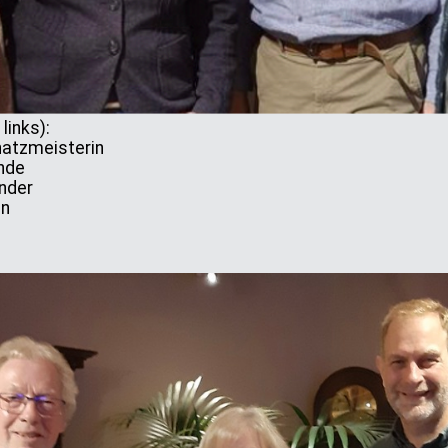
links):
hatzmeisterin
ende
nder
in