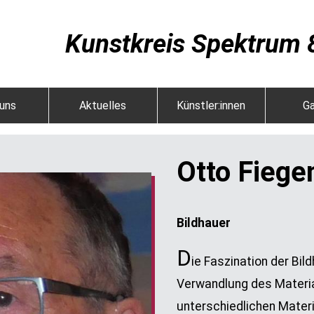
Kunstkreis Spektrum 8
uns
Aktuelles
Künstler:innen
Ga
Otto Fieg
Bildhauer
D
ie Faszination der Bild
Verwandlung des Material
unterschiedlichen Materi